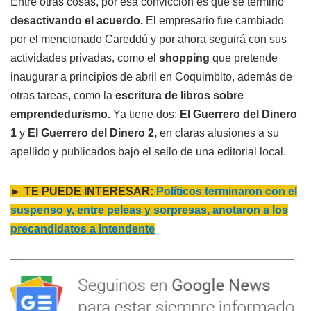
Entre otras cosas, por esa convicción es que se terminó
desactivando el acuerdo.
El empresario fue cambiado
por el mencionado Careddú y por ahora seguirá con sus
actividades privadas, como el
shopping
que pretende
inaugurar a principios de abril en Coquimbito, además de
otras tareas, como la
escritura de libros sobre
emprendedurismo.
Ya tiene dos:
El Guerrero del Dinero
1
y
El Guerrero del Dinero 2,
en claras alusiones a su
apellido y publicados bajo el sello de una editorial local.
► TE PUEDE INTERESAR:
Políticos terminaron con el
suspenso y, entre peleas y sorpresas, anotaron a los
precandidatos a intendente