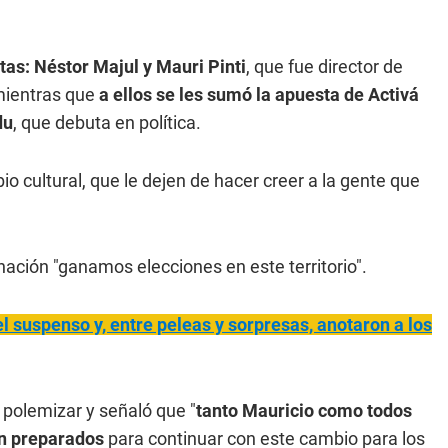
tas: Néstor Majul y Mauri Pinti
, que fue director de
 mientras que
a ellos se les sumó la apuesta de Activá
du
, que debuta en política.
 cultural, que le dejen de hacer creer a la gente que
rnación "ganamos elecciones en este territorio".
l suspenso y, entre peleas y sorpresas, anotaron a los
 polemizar y señaló que "
tanto Mauricio como todos
án preparados
para continuar con este cambio para los