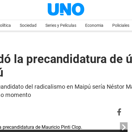
olítica
Sociedad
Series y Películas
Economia
Policiales
ldó la precandidatura de
ú
ndidato del radicalismo en Maipú sería Néstor Maj
timo momento