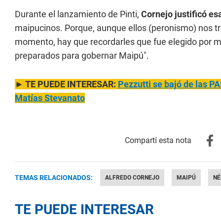
Durante el lanzamiento de Pinti,
Cornejo justificó es
maipucinos. Porque, aunque ellos (peronismo) nos tra
momento, hay que recordarles que fue elegido por m
preparados para gobernar Maipú".
► TE PUEDE INTERESAR:
Pezzutti se bajó de las 
Matías Stevanato
TEMAS RELACIONADOS:
ALFREDO CORNEJO
MAIPÚ
NÉ
TE PUEDE INTERESAR