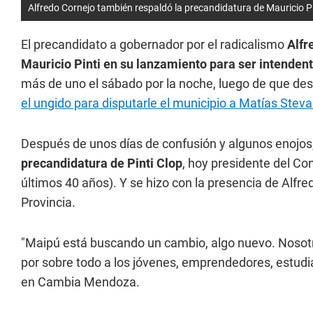
Alfredo Cornejo también respaldó la precandidatura de Mauricio Pi
El precandidato a gobernador por el radicalismo
Alfr
Mauricio Pinti en su lanzamiento para ser intenden
más de uno el sábado por la noche, luego de que de
el ungido para disputarle el municipio a Matías Stev
Después de unos días de confusión y algunos enojos
precandidatura de Pinti Clop
, hoy presidente del Co
últimos 40 años). Y se hizo con la presencia de Alfre
Provincia.
"Maipú está buscando un cambio, algo nuevo. Nosotr
por sobre todo a los jóvenes, emprendedores, estudian
en Cambia Mendoza.