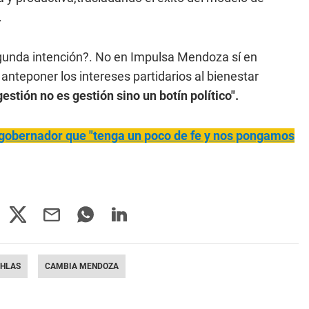
.
segunda intención?. No en Impulsa Mendoza sí en
nteponer los intereses partidarios al bienestar
stión no es gestión sino un botín político".
al gobernador que "tenga un poco de fe y nos pongamos
CHLAS
CAMBIA MENDOZA