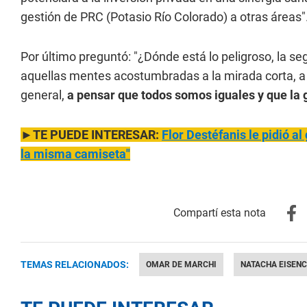
gestión de PRC (Potasio Río Colorado) a otras áreas"
Por último preguntó: "¿Dónde está lo peligroso, la 
aquellas mentes acostumbradas a la mirada corta, a a
general,
a pensar que todos somos iguales y que la ge
►TE PUEDE INTERESAR:
Flor Destéfanis le pidió 
la misma camiseta"
TEMAS RELACIONADOS:
OMAR DE MARCHI
NATACHA EISEN