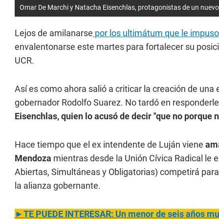
Omar De Marchi y Natacha Eisenchlas, protagonistas de un nuevo cap
Lejos de amilanarse
por los ultimátum que le impuso
envalentonarse este martes para fortalecer su posici
UCR.
Así es como ahora salió a criticar la creación de un
gobernador Rodolfo Suarez. No tardó en responderle 
Eisenchlas, quien lo acusó de decir "que no porque n
Hace tiempo que el ex intendente de Luján viene
ama
Mendoza
mientras desde la Unión Cívica Radical le 
Abiertas, Simultáneas y Obligatorias) competirá para
la alianza gobernante.
►TE PUEDE INTERESAR
: Un menor de seis años mu