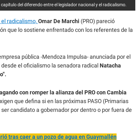
ítulo del diferendo entre el legislador nacional y el radicalismo.
 el radicalismo,
Omar De Marchi
(PRO) pareció
ón que lo sostiene enfrentado con los referentes de la
a empresa pública -Mendoza Impulsa- anunciada por el
desde el oficialismo la senadora radical
Natacha
o".
gando con romper la alianza del PRO con Cambia
exigen que defina si en las próximas PASO (Primarias
 ser candidato a gobernador por dentro o por fuera de
rió tras caer a un pozo de agua en Guaymallén