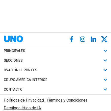
PRINCIPALES
Últimas Noticias
SECCIONES
Política
Horóscopo
OVACIÓN DEPORTES
Sociedad
Motores
Fútbol
GRUPO AMÉRICA INTERIOR
Policiales
Recetas
Mundial
Canal 7 en Vivo
CONTACTO
Judiciales
Trucos caseros
Automovilismo
Radio Nihuil
Acerca de Nosotros
Economia
Políticas de Privacidad
Términos y Condiciones
Series y Películas
Rugby
FM UNA
Contactanos
Decálogo ético de IA
Edictos y Solicitadas