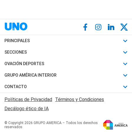
PRINCIPALES
Últimas Noticias
SECCIONES
Política
Horóscopo
OVACIÓN DEPORTES
Sociedad
Motores
Fútbol
GRUPO AMÉRICA INTERIOR
Policiales
Recetas
Mundial
Canal 7 en Vivo
CONTACTO
Judiciales
Trucos caseros
Automovilismo
Radio Nihuil
Acerca de Nosotros
Economia
Políticas de Privacidad
Términos y Condiciones
Series y Películas
Rugby
FM UNA
Contactanos
Decálogo ético de IA
Edictos y Solicitadas
Tenis
Radio Brava
Newsletter
Básquet
© Copyright 2026 GRUPO AMERICA – Todos los derechos
San Juan 8
reservados
Boxeo