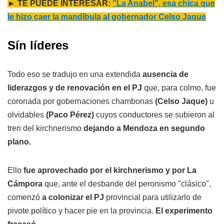
► TE PUEDE INTERESAR:
"La Anabel", esa chica que
le hizo caer la mandíbula al gobernador Celso Jaque
Sín líderes
Todo eso se tradujo en una extendida
ausencia de
liderazgos y de renovación en el PJ
que, para colmo, fue
coronada por gobernaciones chambonas
(Celso Jaque)
u
olvidables
(Paco Pérez)
cuyos conductores se subieron al
tren del kirchnerismo
dejando a Mendoza en segundo
plano.
Ello
fue aprovechado por el kirchnerismo y por La
Cámpora
que, ante el desbande del peronismo "clásico",
comenzó
a colonizar el PJ
provincial para utilizarlo de
pivote político y hacer pie en la provincia.
El experimento