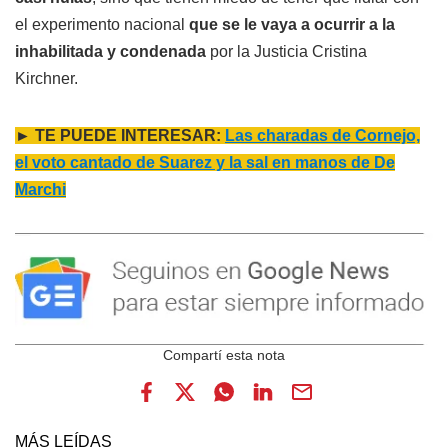
el experimento nacional
que se le vaya a ocurrir a la
inhabilitada y condenada
por la Justicia Cristina
Kirchner.
► TE PUEDE INTERESAR:
Las charadas de Cornejo,
el voto cantado de Suarez y la sal en manos de De
Marchi
MÁS LEÍDAS