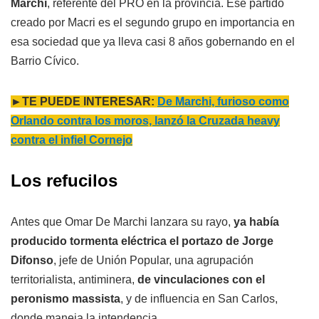
Marchi
, referente del PRO en la provincia. Ese partido
creado por Macri es el segundo grupo en importancia en
esa sociedad que ya lleva casi 8 años gobernando en el
Barrio Cívico.
►TE PUEDE INTERESAR:
De Marchi, furioso como
Orlando contra los moros, lanzó la Cruzada heavy
contra el infiel Cornejo
Los refucilos
Antes que Omar De Marchi lanzara su rayo,
ya había
producido tormenta eléctrica el portazo de Jorge
Difonso
, jefe de Unión Popular, una agrupación
territorialista, antiminera,
de vinculaciones con el
peronismo massista
, y de influencia en San Carlos,
donde maneja la intendencia.