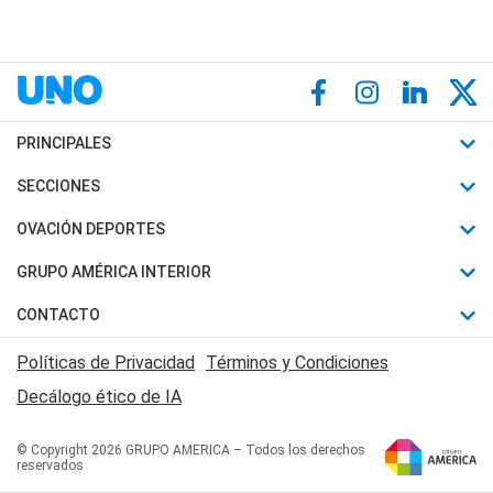
PRINCIPALES
Últimas Noticias
SECCIONES
Política
Horóscopo
OVACIÓN DEPORTES
Sociedad
Motores
Fútbol
GRUPO AMÉRICA INTERIOR
Policiales
Recetas
Mundial
Canal 7 en Vivo
CONTACTO
Judiciales
Trucos caseros
Automovilismo
Radio Nihuil
Acerca de Nosotros
Economia
Políticas de Privacidad
Términos y Condiciones
Series y Películas
Rugby
FM UNA
Contactanos
Decálogo ético de IA
Edictos y Solicitadas
Tenis
Radio Brava
Newsletter
Básquet
© Copyright 2026 GRUPO AMERICA – Todos los derechos
San Juan 8
reservados
Boxeo