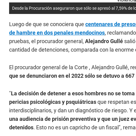
Desde la Procuración aseguraron que sólo se apresó al 7,59% de 
Luego de que se conociera que
centenares de presos
de hambre en dos penales mendocinos
, reclamando
pruebas, el procurador general,
Alejandro Gullé
salió
cantidad de detenciones, comparada con la enorme 
El procurador general de la Corte , Alejandro Gullé, 
que se denunciaron en el 2022 sólo se detuvo a 667
"
La decisión de detener a esos hombres no se toma 
pericias psicológicas y psquiátricas
que respetan es
interdisciplinarios, y dan un diagnóstico de riesgo. Y 
una audiencia de prisión preventiva y que un juez ev
detenidos
. Esto no es un capricho de un fiscal", rem