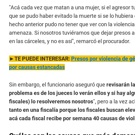
"Acá cada vez que matan a una mujer, si el agresor tuv
que se pudo haber evitado la muerte si se lo hubiera 
hecho anterior pudo no tener que ver con la violenci
amenaza. Si nosotros tuviéramos que dejar presos 
en las cárceles, y no es así", remarcó el procurador.
►TE PUEDE INTERESAR:
Presos por violencia de g
por causas estancadas
Sin embargo, el funcionario aseguró que
revisarán l
problema es de los jueces lo verán ellos y si hay al
fiscales) lo resolveremos nosotros
", pero a la vez ac
tanto en una fiscalía porque los fiscales buscan ele
acá cada fiscal recibe por semana 40 causas de viol