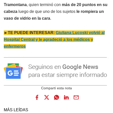
Tramontana
, quien terminó con
más de 20 puntos en su
cabeza
luego de que uno de los sujetos
le rompiera un
vaso de vidrio en la cara
.
►TE PUEDE INTERESAR:
Giuliana Lucoski volvió al
Hospital Central y le agradeció a los médicos y
enfermeros
MÁS LEÍDAS