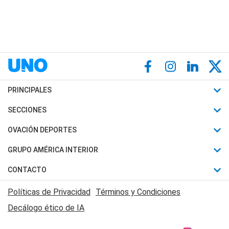
PRINCIPALES
Últimas Noticias
SECCIONES
Política
Horóscopo
OVACIÓN DEPORTES
Sociedad
Motores
Fútbol
GRUPO AMÉRICA INTERIOR
Policiales
Recetas
Mundial
Canal 7 en Vivo
CONTACTO
Judiciales
Trucos caseros
Automovilismo
Radio Nihuil
Acerca de Nosotros
Economia
Políticas de Privacidad
Términos y Condiciones
Series y Películas
Rugby
FM UNA
Contactanos
Decálogo ético de IA
Edictos y Solicitadas
Tenis
Radio Brava
Newsletter