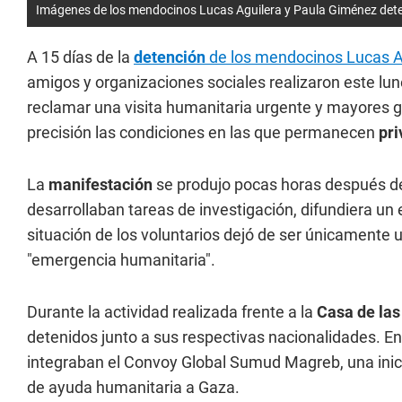
Imágenes de los mendocinos Lucas Aguilera y Paula Giménez deteni
A 15 días de la
detención
de los mendocinos Lucas Ag
amigos y organizaciones sociales realizaron este lune
reclamar una visita humanitaria urgente y mayores 
precisión las condiciones en las que permanecen
pri
La
manifestación
se produjo pocas horas después 
desarrollaban tareas de investigación, difundiera u
situación de los voluntarios dejó de ser únicamente
"emergencia humanitaria".
Durante la actividad realizada frente a la
Casa de las
detenidos junto a sus respectivas nacionalidades. E
integraban el Convoy Global Sumud Magreb, una inic
de ayuda humanitaria a Gaza.