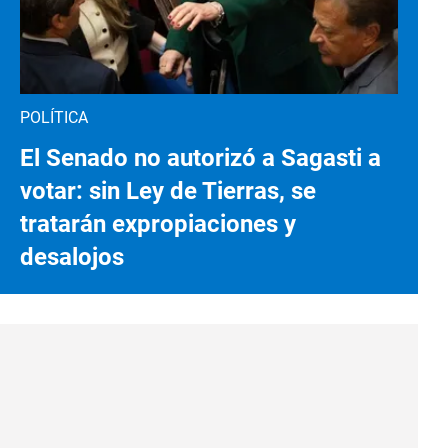
POLÍTICA
El Senado no autorizó a Sagasti a
votar: sin Ley de Tierras, se
tratarán expropiaciones y
desalojos