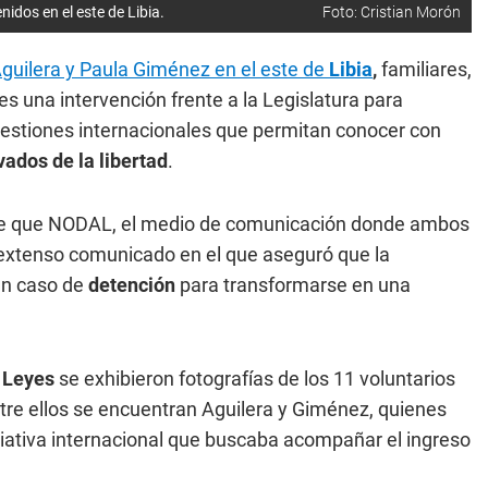
dos en el este de Libia.
Foto: Cristian Morón
uilera y Paula Giménez en el este de
Libia
,
familiares,
s una intervención frente a la Legislatura para
gestiones internacionales que permitan conocer con
vados de la libertad
.
de que NODAL, el medio de comunicación donde ambos
n extenso comunicado en el que aseguró que la
 un caso de
detención
para transformarse en una
 Leyes
se exhibieron fotografías de los 11 voluntarios
ntre ellos se encuentran Aguilera y Giménez, quienes
iativa internacional que buscaba acompañar el ingreso