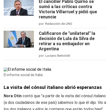
El canciller Pablo Quirno se
sumó a las críticas contra
Victoria Villarruel y pidió que
renuncie
por Redacción de UNO
Calificaron de "unilateral" la
decisión de Lula da Silva de
retirar a su embajador en
Argentina
por Luciano Bertolotti
El informe social de Italia.
La visita del cónsul italiano abrió esperanzas
Nora Otín
contó que "a partir de la visita del cónsul italiano
(a dos ciudadanos de ese país) sabemos lo que él dijo. Vio a
los dos italianos y ellos le contaron que están todos bien".