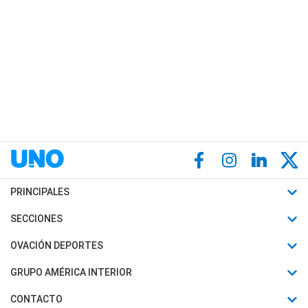
PRINCIPALES
Últimas Noticias
SECCIONES
Política
Horóscopo
OVACIÓN DEPORTES
Sociedad
Motores
Fútbol
GRUPO AMÉRICA INTERIOR
Policiales
Recetas
Mundial
Canal 7 en Vivo
CONTACTO
Judiciales