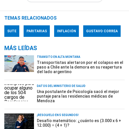
TEMAS RELACIONADOS
SUTE
PARITARIAS
INFLACIÓN
GUSTAVO CORREA
MÁS LEÍDAS
TRÁNSITO EN ALTA MONTAÑA
Transportistas alertaron por el colapso en el
paso a Chile ante la demora en su reapertura
del lado argentino
DATOS DEL MINISTERIO DE SALUD
Una postulante de Psicología sacó el mejor
puntaje para las residencias médicas de
Mendoza
¡RESOLVELO EN 5 SEGUNDOS!
Desafío matemático: ¿cuánto es (3.000 x 6 +
12.000) ÷ (4 + 1)?