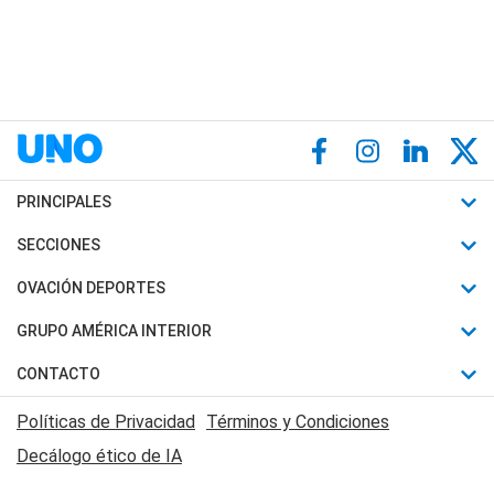
PRINCIPALES
Últimas Noticias
SECCIONES
Política
Horóscopo
OVACIÓN DEPORTES
Sociedad
Motores
Fútbol
GRUPO AMÉRICA INTERIOR
Policiales
Recetas
Mundial
Canal 7 en Vivo
CONTACTO
Judiciales
Trucos caseros
Automovilismo
Radio Nihuil
Acerca de Nosotros
Economia
Políticas de Privacidad
Términos y Condiciones
Series y Películas
Rugby
FM UNA
Contactanos
Decálogo ético de IA
Edictos y Solicitadas
Tenis
Radio Brava
Newsletter