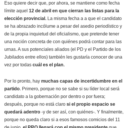
Eso quiere decir que, por ahora, se mantiene como fecha
límite aquel
12 de abril en que cierran las listas para la
elección provincial.
La misma fecha a a que el candidato
se ha abrazado incólume a pesar del asedio periodístico y
de la propia inquietud del oficialismo, que pretende tener
una noción concreta de con quiénes podrá contar para las
urnas. A sus potenciales aliados (el PD y el Partido de los
Jubilados entre ellos) también les gustaría conocer de una
vez por todas
cuál es el plan.
Por lo pronto, hay
muchas capas de incertidumbre en el
partido
. Primero, porque no se sabe si su líder local será
candidato a la gobernación por dentro o por fuera;
después, porque no está claro
si el propio espacio se
quedará adentro
-y de ser así, con quiénes-. Y finalmente,
porque no queda claro si a esos famosos comicios del 11
de junio,
el PRO llegará con el mismo presidente
que