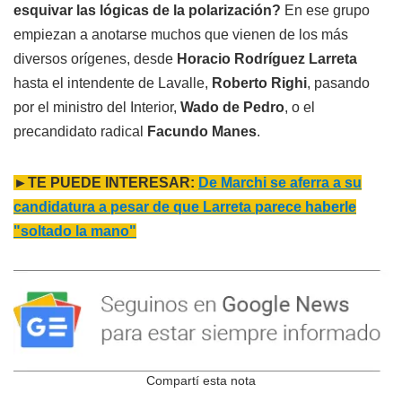
esquivar las lógicas de la polarización?
En ese grupo
empiezan a anotarse muchos que vienen de los más
diversos orígenes, desde
Horacio Rodríguez Larreta
hasta el intendente de Lavalle,
Roberto Righi
, pasando
por el ministro del Interior,
Wado de Pedro
, o el
precandidato radical
Facundo Manes
.
►TE PUEDE INTERESAR:
De Marchi se aferra a su
candidatura a pesar de que Larreta parece haberle
"soltado la mano"