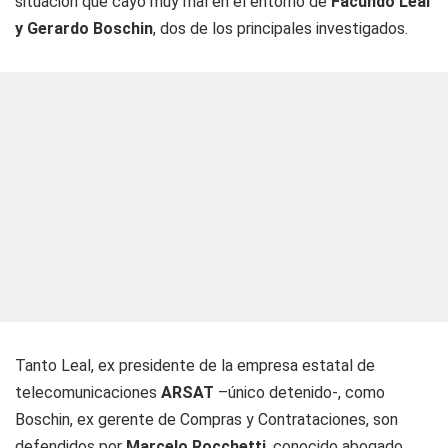
situación que cayó muy mal en el entorno de
Facundo Leal
y Gerardo Boschin
, dos de los principales investigados.
Tanto Leal, ex presidente de la empresa estatal de
telecomunicaciones
ARSAT
–único detenido-, como
Boschin, ex gerente de Compras y Contrataciones, son
defendidos por
Marcelo Rocchetti
, conocido abogado