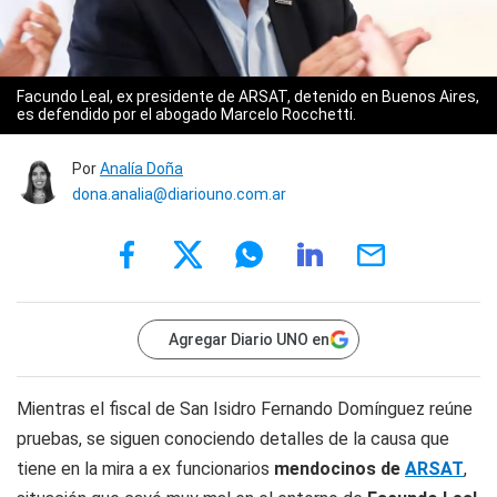
Facundo Leal, ex presidente de ARSAT, detenido en Buenos Aires,
es defendido por el abogado Marcelo Rocchetti.
Por
Analía Doña
dona.analia@diariouno.com.ar
Agregar Diario UNO en
Mientras el fiscal de San Isidro Fernando Domínguez reúne
pruebas, se siguen conociendo detalles de la causa que
tiene en la mira a ex funcionarios
mendocinos de
ARSAT
,