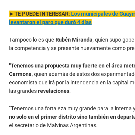
►TE PUEDE INTERESAR:
Los municipales de Guayma
levantaron el paro que duró 4 días
Tampoco lo es que
Rubén Miranda
, quien supo gobe
la competencia y se presente nuevamente como prec
"Tenemos una propuesta muy fuerte en el área met
Carmona
, quien además de estos dos experimentados
economista que irá por la intendencia en la capital 
las grandes
revelaciones
.
"Tenemos una fortaleza muy grande para la interna 
no solo en el primer distrito sino también en depa
el secretario de Malvinas Argentinas.