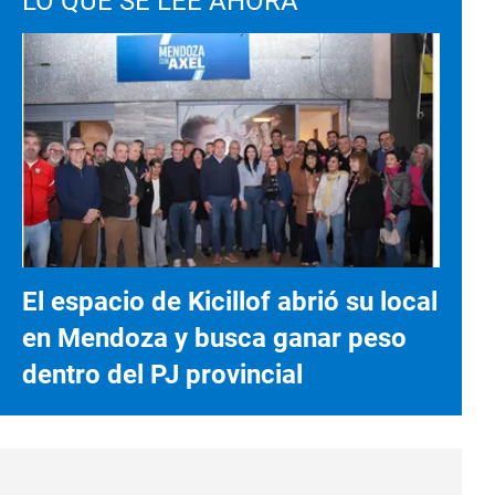
LO QUE SE LEE AHORA
El espacio de Kicillof abrió su local
en Mendoza y busca ganar peso
dentro del PJ provincial