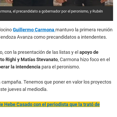
rmona, el precandidato a gobernador por el peronismo, y Rubén
docino
Guillermo Carmona
mantuvo la primera reunión
e Mendoza Avanza como precandidatos a intendentes.
, con la presentación de las listas y el
apoyo de
rto Righi y Matías Stevanato
, Carmona hizo foco en el
erar la intendencia
para el peronismo.
ra campaña. Tenemos que poner en valor los proyectos
este jueves al mediodía.
e Hebe Casado con el periodista que la trató de