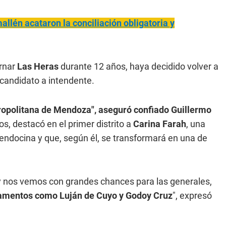
llén acataron la conciliación obligatoria y
rnar
Las Heras
durante 12 años, haya decidido volver a
andidato a intendente.
ropolitana de Mendoza", aseguró confiado Guillermo
, destacó en el primer distrito a
Carina Farah
, una
mendocina y que, según él, se transformará en una de
y nos vemos con grandes chances para las generales,
rtamentos como Luján de Cuyo y Godoy Cruz
", expresó