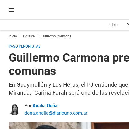
Inicio
P
Inicio
Política
Guillermo Carmona
PASO PERONISTAS
Guillermo Carmona pre
comunas
En Guaymallén y Las Heras, el PJ entiende q
Miranda. "Carina Farah será una de las revelac
Por
Analía Doña
dona.analia@diariouno.com.ar