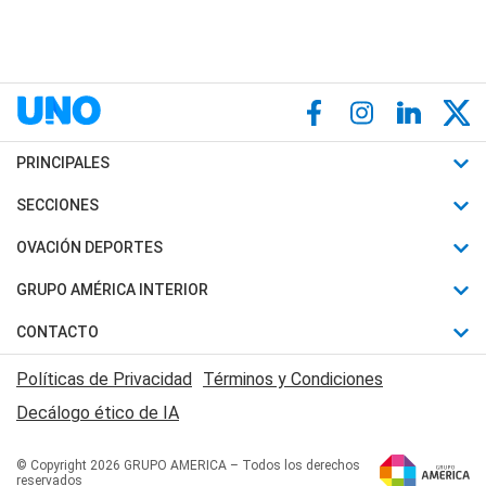
PRINCIPALES
Últimas Noticias
SECCIONES
Política
Horóscopo
OVACIÓN DEPORTES
Sociedad
Motores
Fútbol
GRUPO AMÉRICA INTERIOR
Policiales
Recetas
Mundial
Canal 7 en Vivo
CONTACTO
Judiciales
Trucos caseros
Automovilismo
Radio Nihuil
Acerca de Nosotros
Economia
Políticas de Privacidad
Términos y Condiciones
Series y Películas
Rugby
FM UNA
Contactanos
Decálogo ético de IA
Edictos y Solicitadas
Tenis
Radio Brava
Newsletter
Básquet
© Copyright 2026 GRUPO AMERICA – Todos los derechos
San Juan 8
reservados