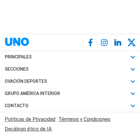
PRINCIPALES
Últimas Noticias
SECCIONES
Política
Horóscopo
OVACIÓN DEPORTES
Sociedad
Motores
Fútbol
GRUPO AMÉRICA INTERIOR
Policiales
Recetas
Mundial
Canal 7 en Vivo
CONTACTO
Judiciales
Trucos caseros
Automovilismo
Radio Nihuil
Acerca de Nosotros
Economia
Políticas de Privacidad
Términos y Condiciones
Series y Películas
Rugby
FM UNA
Contactanos
Decálogo ético de IA
Edictos y Solicitadas
Tenis
Radio Brava
Newsletter