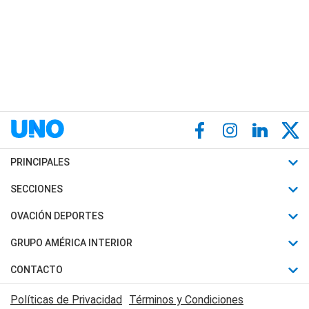
PRINCIPALES
Últimas Noticias
SECCIONES
Política
Horóscopo
OVACIÓN DEPORTES
Sociedad
Motores
Fútbol
GRUPO AMÉRICA INTERIOR
Policiales
Recetas
Mundial
Canal 7 en Vivo
CONTACTO
Judiciales
Trucos caseros
Automovilismo
Radio Nihuil
Acerca de Nosotros
Economia
Políticas de Privacidad
Términos y Condiciones
Series y Películas
Rugby