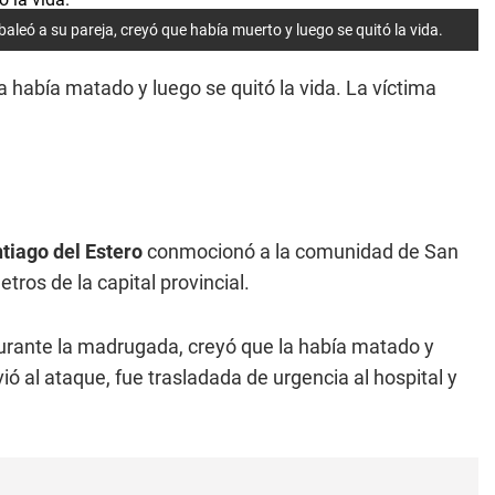
leó a su pareja, creyó que había muerto y luego se quitó la vida.
la había matado y luego se quitó la vida. La víctima
.
tiago del Estero
conmocionó a la comunidad de San
tros de la capital provincial.
durante la madrugada, creyó que la había matado y
ió al ataque, fue trasladada de urgencia al hospital y