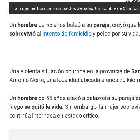
La mujer recibió cuatro impactos de balas: Un hombre de 55 años ba
Un
hombre
de 55 años baleó a su
pareja
, creyó que 
sobrevivió
al
intento de femicidio
y pelea por su vida
Una violenta situación ocurrida en la provincia de
San
Antonio Norte, una localidad ubicada a unos 20 kilóme
Un
hombre
de 55 años atacó a balazos a su pareja 
luego
se quitó la vida
. Sin embargo, la mujer sobreviv
continúa internada en estado crítico.