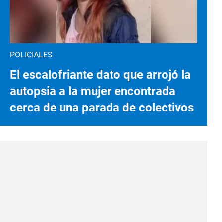
POLICIALES
El escalofriante dato que arrojó la
autopsia a la mujer encontrada
cerca de una parada de colectivos