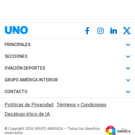
PRINCIPALES
Últimas Noticias
SECCIONES
Política
Horóscopo
OVACIÓN DEPORTES
Sociedad
Motores
Fútbol
GRUPO AMÉRICA INTERIOR
Policiales
Recetas
Mundial
Canal 7 en Vivo
CONTACTO
Judiciales
Trucos caseros
Automovilismo
Radio Nihuil
Acerca de Nosotros
Economia
Políticas de Privacidad
Términos y Condiciones
Series y Películas
Rugby
FM UNA
Contactanos
Decálogo ético de IA
Edictos y Solicitadas
Tenis
Radio Brava
Newsletter
Básquet
© Copyright 2026 GRUPO AMERICA – Todos los derechos
San Juan 8
reservados