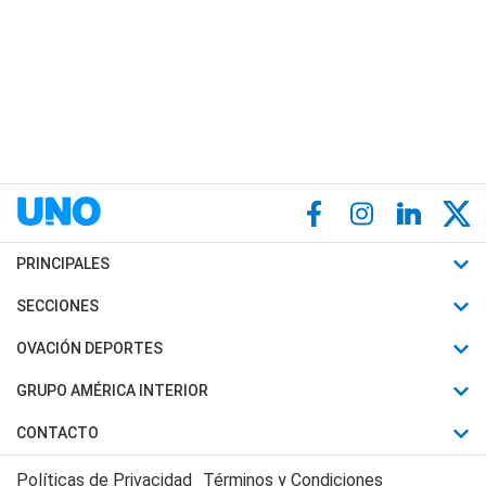
PRINCIPALES
Últimas Noticias
SECCIONES
Política
Horóscopo
OVACIÓN DEPORTES
Sociedad
Motores
Fútbol
GRUPO AMÉRICA INTERIOR
Policiales
Recetas
Mundial
Canal 7 en Vivo
CONTACTO
Judiciales
Trucos caseros
Automovilismo
Radio Nihuil
Acerca de Nosotros
Economia
Políticas de Privacidad
Términos y Condiciones