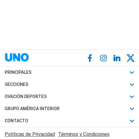
PRINCIPALES
Últimas Noticias
SECCIONES
Política
Horóscopo
OVACIÓN DEPORTES
Sociedad
Motores
Fútbol
GRUPO AMÉRICA INTERIOR
Policiales
Recetas
Mundial
Canal 7 en Vivo
CONTACTO
Judiciales
Trucos caseros
Automovilismo
Radio Nihuil
Acerca de Nosotros
Economia
Políticas de Privacidad
Términos y Condiciones
Series y Películas
Rugby