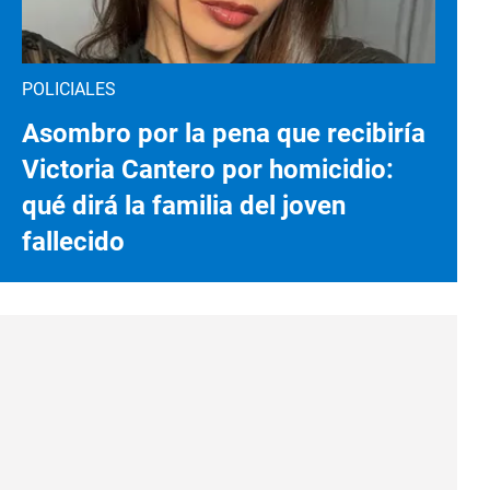
POLICIALES
Asombro por la pena que recibiría
Victoria Cantero por homicidio:
qué dirá la familia del joven
fallecido