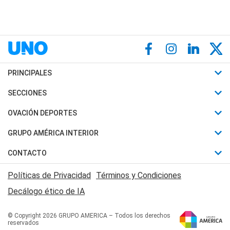
PRINCIPALES
Últimas Noticias
SECCIONES
Política
Horóscopo
OVACIÓN DEPORTES
Sociedad
Motores
Fútbol
GRUPO AMÉRICA INTERIOR
Policiales
Recetas
Mundial
Canal 7 en Vivo
CONTACTO
Judiciales
Trucos caseros
Automovilismo
Radio Nihuil
Acerca de Nosotros
Economia
Políticas de Privacidad
Términos y Condiciones
Series y Películas
Rugby
FM UNA
Contactanos
Decálogo ético de IA
Edictos y Solicitadas
Tenis
Radio Brava
Newsletter
Básquet
© Copyright 2026 GRUPO AMERICA – Todos los derechos
San Juan 8
reservados