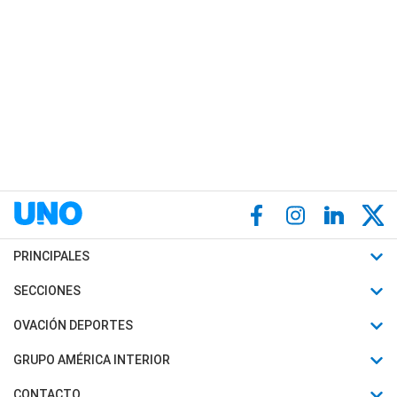
PRINCIPALES
Últimas Noticias
SECCIONES
Política
Horóscopo
OVACIÓN DEPORTES
Sociedad
Motores
Fútbol
GRUPO AMÉRICA INTERIOR
Policiales
Recetas
Mundial
Canal 7 en Vivo
CONTACTO