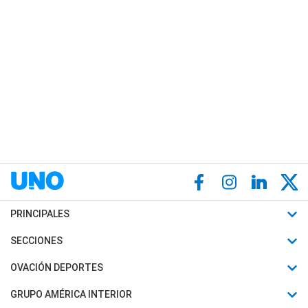
PRINCIPALES
Últimas Noticias
SECCIONES
Política
Horóscopo
OVACIÓN DEPORTES
Sociedad
Motores
Fútbol
GRUPO AMÉRICA INTERIOR
Policiales