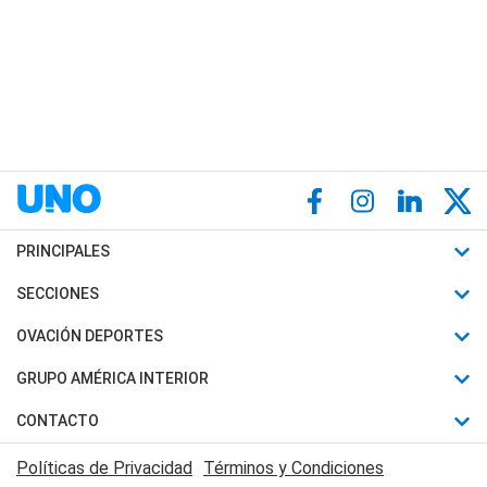
PRINCIPALES
Últimas Noticias
SECCIONES
Política
Horóscopo
OVACIÓN DEPORTES
Sociedad
Motores
Fútbol
GRUPO AMÉRICA INTERIOR
Policiales
Recetas
Mundial
Canal 7 en Vivo
CONTACTO
Judiciales
Trucos caseros
Automovilismo
Radio Nihuil
Acerca de Nosotros
Economia
Políticas de Privacidad
Términos y Condiciones
Series y Películas
Rugby