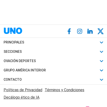
PRINCIPALES
Últimas Noticias
SECCIONES
Política
Horóscopo
OVACIÓN DEPORTES
Sociedad
Motores
Fútbol
GRUPO AMÉRICA INTERIOR
Policiales
Recetas
Mundial
Canal 7 en Vivo
CONTACTO
Judiciales
Trucos caseros
Automovilismo
Radio Nihuil
Acerca de Nosotros
Economia
Políticas de Privacidad
Términos y Condiciones
Series y Películas
Rugby
FM UNA
Contactanos
Decálogo ético de IA
Edictos y Solicitadas
Tenis
Radio Brava
Newsletter