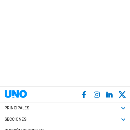
PRINCIPALES
Últimas Noticias
SECCIONES
Política