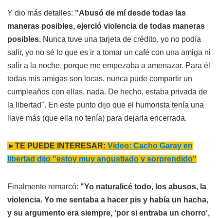
Y dio más detalles:
"Abusó de mí desde todas las
maneras posibles, ejerció violencia de todas maneras
posibles.
Nunca tuve una tarjeta de crédito, yo no podía
salir, yo no sé lo que es ir a tomar un café con una amiga ni
salir a la noche, porque me empezaba a amenazar. Para él
todas mis amigas son locas, nunca pude compartir un
cumpleaños con ellas, nada. De hecho, estaba privada de
la libertad". En este punto dijo que el humorista tenía una
llave más (que ella no tenía) para dejarla encerrada.
►TE PUEDE INTERESAR:
Video: Cacho Garay en
libertad dijo "estoy muy angustiado y sorprendido"
Finalmente remarcó:
"Yo naturalicé todo, los abusos, la
violencia. Yo me sentaba a hacer pis y había un hacha,
y su argumento era siempre, 'por si entraba un chorro',