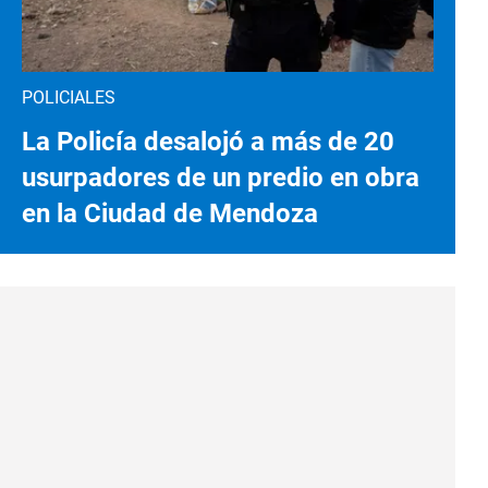
POLICIALES
La Policía desalojó a más de 20
usurpadores de un predio en obra
en la Ciudad de Mendoza