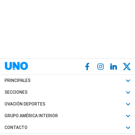
PRINCIPALES
Últimas Noticias
SECCIONES
Política
Horóscopo
OVACIÓN DEPORTES
Sociedad
Motores
Fútbol
GRUPO AMÉRICA INTERIOR
Policiales
Recetas
Mundial
Canal 7 en Vivo
CONTACTO
Judiciales
Trucos caseros
Automovilismo