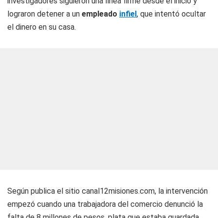
investigadores siguieron una línea firme desde el inicio y
lograron detener a un
empleado
infiel
, que intentó ocultar
el dinero en su casa.
Según publica el sitio
canal12misiones.com
, la intervención
empezó cuando una trabajadora del comercio denunció la
falta de 8 millones de pesos, plata que estaba guardada