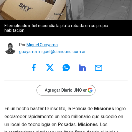
El empleado infiel escondía la plata robada en su propia
habitación.
Por
Miguel Guayama
guayama.miguel@diariouno.com.ar
Agregar Diario UNO en
En un hecho bastante insólito, la Policía de
Misiones
logró
esclarecer rápidamente un robo millonario que sucedió en
un local de tecnología en Posadas,
Misiones
. Los