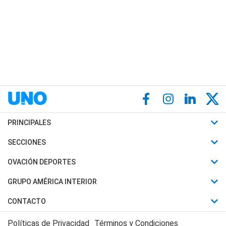
PRINCIPALES
Últimas Noticias
SECCIONES
Política
Horóscopo
OVACIÓN DEPORTES
Sociedad
Motores
Fútbol
GRUPO AMÉRICA INTERIOR
Policiales
Recetas
Mundial
Canal 7 en Vivo
CONTACTO
Judiciales
Trucos caseros
Automovilismo
Radio Nihuil
Acerca de Nosotros
Economia
Políticas de Privacidad
Términos y Condiciones
Series y Películas