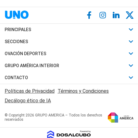
PRINCIPALES
Últimas Noticias
SECCIONES
Política
Horóscopo
OVACIÓN DEPORTES
Sociedad
Motores
Fútbol
GRUPO AMÉRICA INTERIOR
Policiales
Recetas
Mundial
Canal 7 en Vivo
CONTACTO
Judiciales
Trucos caseros
Automovilismo
Radio Nihuil
Acerca de Nosotros
Economia
Políticas de Privacidad
Términos y Condiciones
Series y Películas
Rugby
FM UNA
Contactanos
Decálogo ético de IA
Edictos y Solicitadas
Tenis
Radio Brava
Newsletter
Básquet
© Copyright 2026 GRUPO AMERICA – Todos los derechos
San Juan 8
reservados
Boxeo
Fuera de Juego