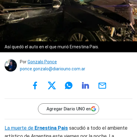
Así quedó el auto en el que murió Ernestina Pais.
Por
Gonzalo Ponce
ponce.gonzalo@diariouno.com.ar
Agregar Diario UNO en
La muerte de
Ernestina Pais
sacudió a todo el ambiente
artístico de Argentina este viernes por la noche. La