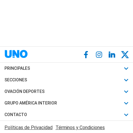
PRINCIPALES
Últimas Noticias
SECCIONES
Política
Horóscopo
OVACIÓN DEPORTES
Sociedad
Motores
Fútbol
GRUPO AMÉRICA INTERIOR
Policiales
Recetas
Mundial
Canal 7 en Vivo
CONTACTO
Judiciales
Trucos caseros
Automovilismo
Radio Nihuil
Acerca de Nosotros
Economia
Políticas de Privacidad
Términos y Condiciones
Series y Películas
Rugby