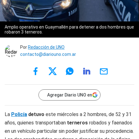
Amplio operativo en Guaymallén para detener a dos hombres que
robaron 3 terneros.
Por
Redacción de UNO
contacto@diariouno.com.ar
Agregar Diario UNO en
La
Policía
detuvo
este miércoles a 2 hombres, de 52 y 31
años, quienes transportaban
terneros
robados y faenados
en un vehículo particular sin poder justificar su procedencia.