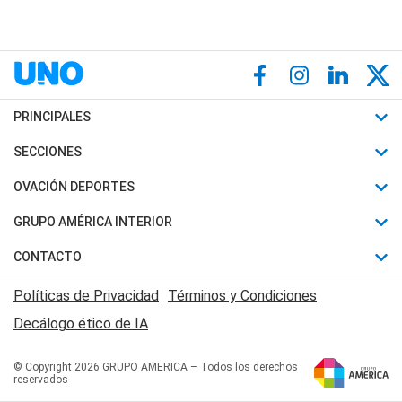
PRINCIPALES
Últimas Noticias
SECCIONES
Política
Horóscopo
OVACIÓN DEPORTES
Sociedad
Motores
Fútbol
GRUPO AMÉRICA INTERIOR
Policiales
Recetas
Mundial
Canal 7 en Vivo
CONTACTO
Judiciales
Trucos caseros
Automovilismo
Radio Nihuil
Acerca de Nosotros
Economia
Políticas de Privacidad
Términos y Condiciones
Series y Películas
Rugby
FM UNA
Contactanos
Decálogo ético de IA
Edictos y Solicitadas
Tenis
Radio Brava
Newsletter
Básquet
© Copyright 2026 GRUPO AMERICA – Todos los derechos
San Juan 8
reservados
Boxeo