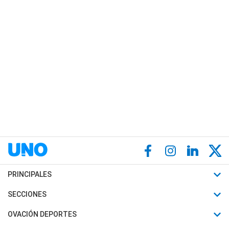
PRINCIPALES
Últimas Noticias
SECCIONES
Política
Horóscopo
OVACIÓN DEPORTES
Sociedad