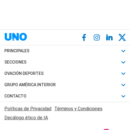
PRINCIPALES
Últimas Noticias
SECCIONES
Política
Horóscopo
OVACIÓN DEPORTES
Sociedad
Motores
Fútbol
GRUPO AMÉRICA INTERIOR
Policiales
Recetas
Mundial
Canal 7 en Vivo
CONTACTO
Judiciales
Trucos caseros
Automovilismo
Radio Nihuil
Acerca de Nosotros
Economia
Políticas de Privacidad
Términos y Condiciones
Series y Películas
Rugby
FM UNA
Contactanos
Decálogo ético de IA
Edictos y Solicitadas
Tenis
Radio Brava
Newsletter