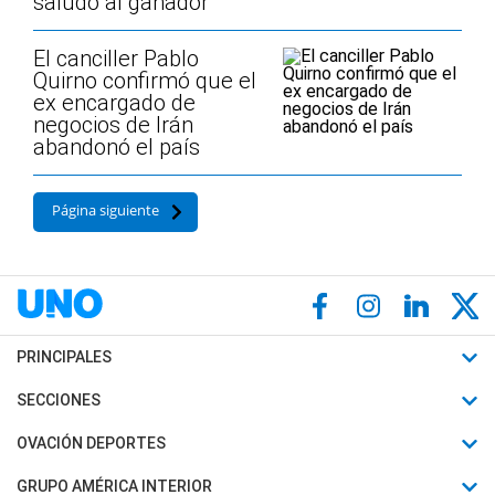
saludó al ganador
El canciller Pablo
Quirno confirmó que el
ex encargado de
negocios de Irán
abandonó el país
Página siguiente
PRINCIPALES
Últimas Noticias
SECCIONES
Política
Horóscopo
OVACIÓN DEPORTES
Sociedad
Motores
Fútbol
GRUPO AMÉRICA INTERIOR