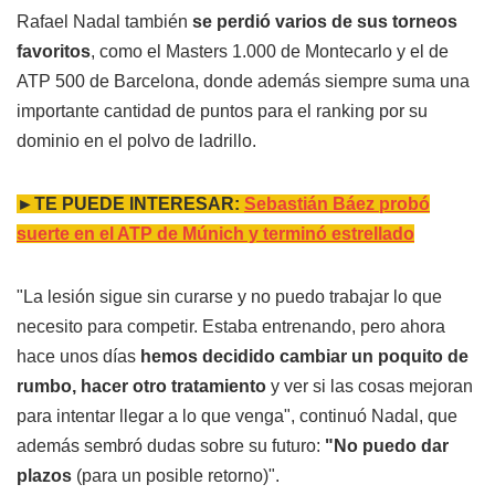
Rafael Nadal también
se perdió varios de sus torneos
favoritos
, como el Masters 1.000 de Montecarlo y el de
ATP 500 de Barcelona, donde además siempre suma una
importante cantidad de puntos para el ranking por su
dominio en el polvo de ladrillo.
►TE PUEDE INTERESAR:
Sebastián Báez probó
suerte en el ATP de Múnich y terminó estrellado
"La lesión sigue sin curarse y no puedo trabajar lo que
necesito para competir. Estaba entrenando, pero ahora
hace unos días
hemos decidido cambiar un poquito de
rumbo, hacer otro tratamiento
y ver si las cosas mejoran
para intentar llegar a lo que venga", continuó Nadal, que
además sembró dudas sobre su futuro:
"No puedo dar
plazos
(para un posible retorno)".