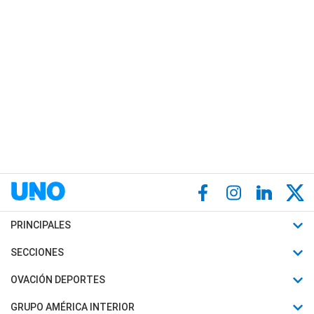
PRINCIPALES
Últimas Noticias
SECCIONES
Política
Horóscopo
OVACIÓN DEPORTES
Sociedad
Motores
Fútbol
GRUPO AMÉRICA INTERIOR