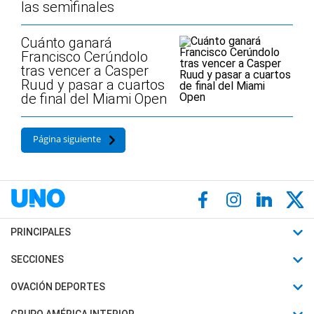
las semifinales
Cuánto ganará
Francisco Cerúndolo
tras vencer a Casper
Ruud y pasar a cuartos
de final del Miami Open
Página siguiente
PRINCIPALES
Últimas Noticias
SECCIONES
Política
Horóscopo
OVACIÓN DEPORTES
Sociedad
Motores
Fútbol