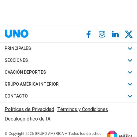
PRINCIPALES
Últimas Noticias
SECCIONES
Política
Horóscopo
OVACIÓN DEPORTES
Sociedad
Motores
Fútbol
GRUPO AMÉRICA INTERIOR
Policiales
Recetas
Mundial
Canal 7 en Vivo
CONTACTO
Judiciales
Trucos caseros
Automovilismo
Radio Nihuil
Acerca de Nosotros
Economia
Políticas de Privacidad
Términos y Condiciones
Series y Películas
Rugby
FM UNA
Contactanos
Decálogo ético de IA
Edictos y Solicitadas
Tenis
Radio Brava
Newsletter
Básquet
© Copyright 2026 GRUPO AMERICA – Todos los derechos
San Juan 8