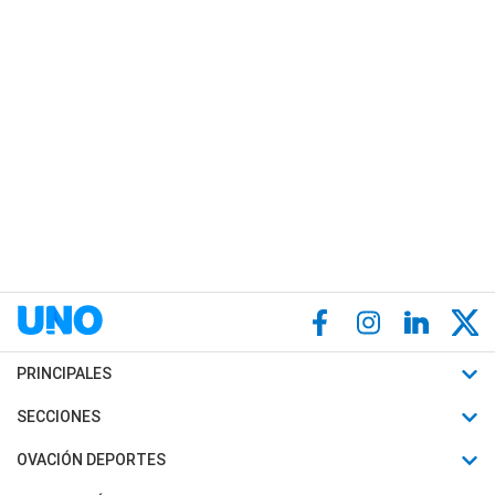
PRINCIPALES
Últimas Noticias
SECCIONES
Política
Horóscopo
OVACIÓN DEPORTES
Sociedad
Motores