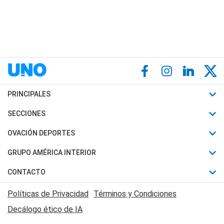
PRINCIPALES
Últimas Noticias
SECCIONES
Política
Horóscopo
OVACIÓN DEPORTES
Sociedad
Motores
Fútbol
GRUPO AMÉRICA INTERIOR
Policiales
Recetas
Mundial
Canal 7 en Vivo
CONTACTO
Judiciales
Trucos caseros
Automovilismo
Radio Nihuil
Acerca de Nosotros
Economia
Políticas de Privacidad
Términos y Condiciones
Series y Películas
Rugby
FM UNA
Contactanos
Decálogo ético de IA
Edictos y Solicitadas
Tenis
Radio Brava
Newsletter