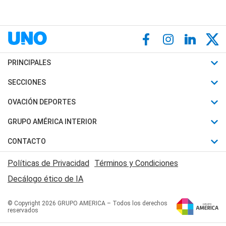
PRINCIPALES
Últimas Noticias
SECCIONES
Política
Horóscopo
OVACIÓN DEPORTES
Sociedad
Motores
Fútbol
GRUPO AMÉRICA INTERIOR
Policiales
Recetas
Mundial
Canal 7 en Vivo
CONTACTO
Judiciales
Trucos caseros
Automovilismo
Radio Nihuil
Acerca de Nosotros
Economia
Políticas de Privacidad
Términos y Condiciones
Series y Películas
Rugby
FM UNA
Contactanos
Decálogo ético de IA
Edictos y Solicitadas
Tenis
Radio Brava
Newsletter
Básquet
© Copyright 2026 GRUPO AMERICA – Todos los derechos
San Juan 8
reservados
Boxeo